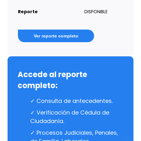
Reporte
DISPONIBLE
Ver reporte completo
Accede al reporte
completo:
✓ Consulta de antecedentes.
✓ Verificación de Cédula de
Ciudadanía.
✓ Procesos Judiciales, Penales,