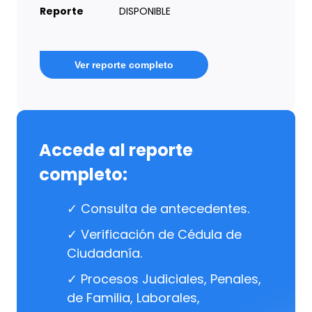
Reporte
DISPONIBLE
Ver reporte completo
Accede al reporte
completo:
✓ Consulta de antecedentes.
✓ Verificación de Cédula de
Ciudadanía.
✓ Procesos Judiciales, Penales,
de Familia, Laborales,