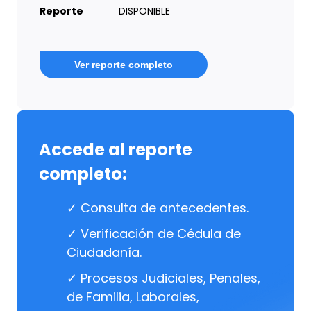
Reporte
DISPONIBLE
Ver reporte completo
Accede al reporte
completo:
✓ Consulta de antecedentes.
✓ Verificación de Cédula de
Ciudadanía.
✓ Procesos Judiciales, Penales,
de Familia, Laborales,