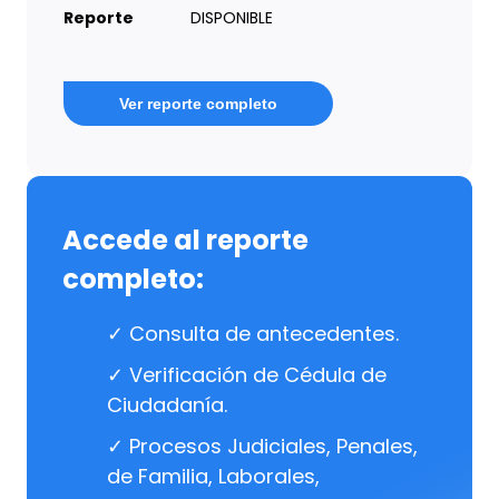
Reporte
DISPONIBLE
Ver reporte completo
Accede al reporte
completo:
✓ Consulta de antecedentes.
✓ Verificación de Cédula de
Ciudadanía.
✓ Procesos Judiciales, Penales,
de Familia, Laborales,