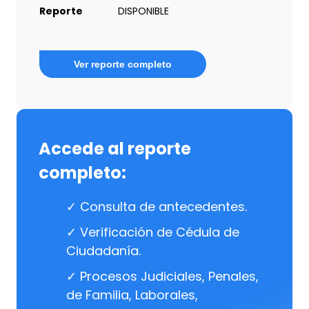
Reporte
DISPONIBLE
Ver reporte completo
Accede al reporte
completo:
✓ Consulta de antecedentes.
✓ Verificación de Cédula de
Ciudadanía.
✓ Procesos Judiciales, Penales,
de Familia, Laborales,