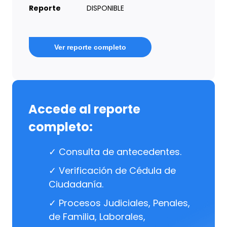
Reporte
DISPONIBLE
Ver reporte completo
Accede al reporte
completo:
✓ Consulta de antecedentes.
✓ Verificación de Cédula de
Ciudadanía.
✓ Procesos Judiciales, Penales,
de Familia, Laborales,