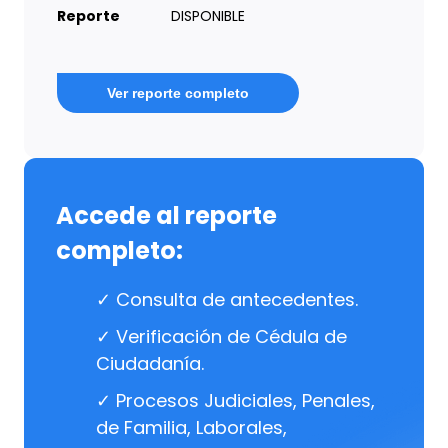
Reporte
DISPONIBLE
Ver reporte completo
Accede al reporte
completo:
✓ Consulta de antecedentes.
✓ Verificación de Cédula de
Ciudadanía.
✓ Procesos Judiciales, Penales,
de Familia, Laborales,