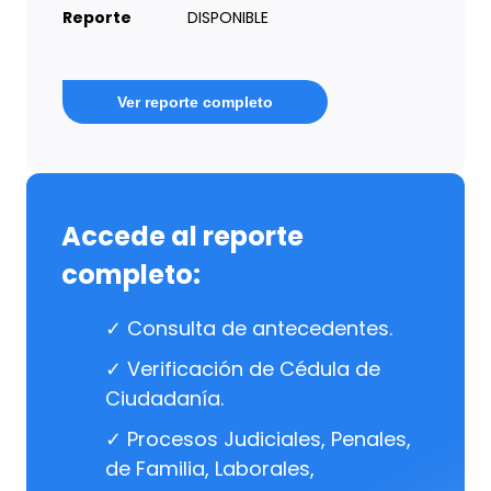
Reporte
DISPONIBLE
Ver reporte completo
Accede al reporte
completo:
✓ Consulta de antecedentes.
✓ Verificación de Cédula de
Ciudadanía.
✓ Procesos Judiciales, Penales,
de Familia, Laborales,