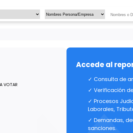
Accede al repo
✓ Consulta de a
RA VOTAR
✓ Verificación d
✓ Procesos Judici
Laborales, Tributa
✓ Demandas, de
sanciones.