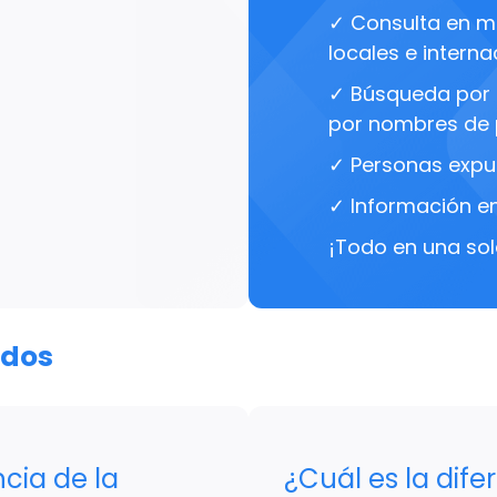
✓ Consulta en má
locales e interna
✓ Búsqueda por 
por nombres de 
✓ Personas expu
✓ Información en
¡Todo en una sol
ados
cia de la
¿Cuál es la dife