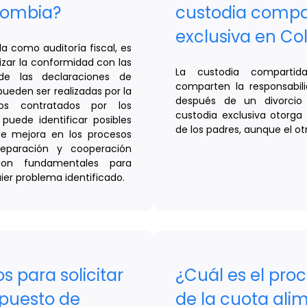
olombia?
custodia compar
exclusiva en C
da como auditoría fiscal, es
izar la conformidad con las
La custodia comparti
 de las declaraciones de
comparten la responsabili
pueden ser realizadas por la
después de un divorcio
os contratados por los
custodia exclusiva otorga 
 puede identificar posibles
de los padres, aunque el ot
 de mejora en los procesos
reparación y cooperación
 son fundamentales para
uier problema identificado.
s para solicitar
¿Cuál es el proc
mpuesto de
de la cuota ali