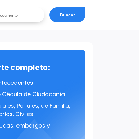
Buscar
rte completo:
ntecedentes.
e Cédula de Ciudadanía.
ales, Penales, de Familia,
rios, Civiles.
udas, embargos y