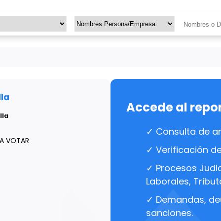
la
Accede al repo
lla
✓ Consulta de a
RA VOTAR
✓ Verificación d
✓ Procesos Judici
Laborales, Tributa
✓ Demandas, de
sanciones.