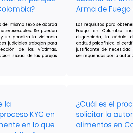
Colombia?
Arma de Fuego
jas del mismo sexo se aborda
Los requisitos para obten
 heterosexuales. Se pueden
Fuego en Colombia incl
y se penaliza la violencia
diligenciada, la cédula 
ades judiciales trabajan para
aptitud psicofísica, el cer
tección de las víctimas,
justificante de necesida
ción sexual de las parejas
ser requeridos por la auto
 la
¿Cuál es el pro
 proceso KYC en
solicitar la auto
mente en lo que
alimentos en C