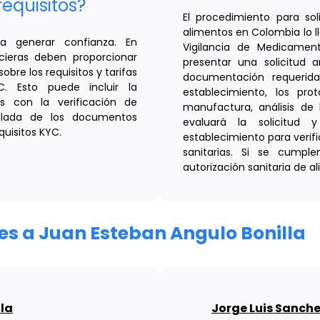
requisitos?
El procedimiento para soli
alimentos en Colombia lo ll
a generar confianza. En
Vigilancia de Medicamen
ncieras deben proporcionar
presentar una solicitud a
bre los requisitos y tarifas
documentación requerida,
. Esto puede incluir la
establecimiento, los pr
s con la verificación de
manufactura, análisis de l
allada de los documentos
evaluará la solicitud 
quisitos KYC.
establecimiento para verif
sanitarias. Si se cumple
autorización sanitaria de a
res a Juan Esteban Angulo Bonilla
ila
Jorge Luis Sanche