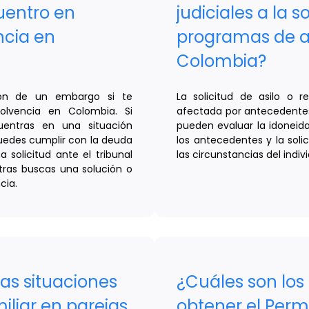
uentro en
judiciales a la s
ncia en
programas de as
Colombia?
sión de un embargo si te
La solicitud de asilo o 
olvencia en Colombia. Si
afectada por antecedentes 
entras en una situación
pueden evaluar la idoneidad
puedes cumplir con la deuda
los antecedentes y la soli
solicitud ante el tribunal
las circunstancias del indiv
ras buscas una solución o
cia.
as situaciones
¿Cuáles son los 
iliar en parejas
obtener el Perm