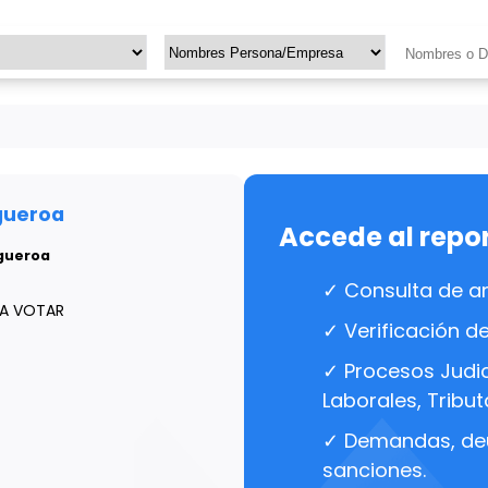
gueroa
Accede al repo
igueroa
✓ Consulta de a
RA VOTAR
✓ Verificación d
✓ Procesos Judici
Laborales, Tributa
✓ Demandas, de
sanciones.