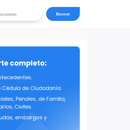
Buscar
rte completo:
ntecedentes.
e Cédula de Ciudadanía.
ales, Penales, de Familia,
rios, Civiles.
udas, embargos y