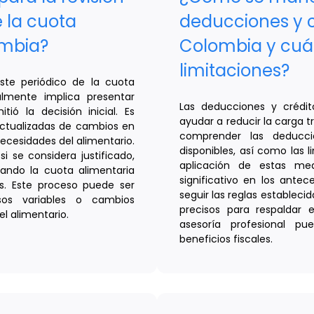
e la cuota
deducciones y c
ombia?
Colombia y cuál
limitaciones?
uste periódico de la cuota
lmente implica presentar
Las deducciones y crédi
tió la decisión inicial. Es
ayudar a reducir la carga t
actualizadas de cambios en
comprender las deducci
ecesidades del alimentario.
disponibles, así como las 
 si se considera justificado,
aplicación de estas me
tando la cuota alimentaria
significativo en los antec
es. Este proceso puede ser
seguir las reglas estableci
sos variables o cambios
precisos para respaldar 
el alimentario.
asesoría profesional p
beneficios fiscales.