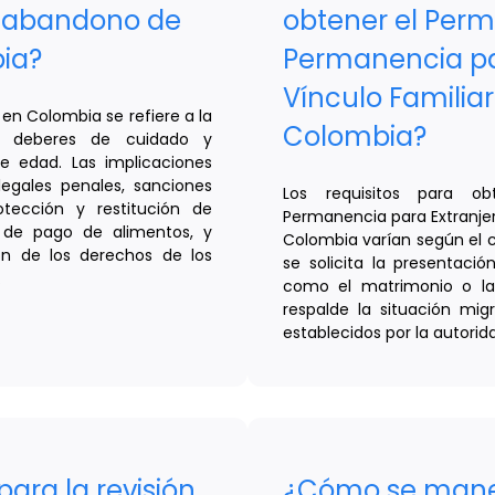
de abandono de
obtener el Perm
ia?
Permanencia pa
Vínculo Familiar
en Colombia se refiere a la
Colombia?
s deberes de cuidado y
 edad. Las implicaciones
legales penales, sanciones
Los requisitos para ob
otección y restitución de
Permanencia para Extranjer
 de pago de alimentos, y
Colombia varían según el c
ión de los derechos de los
se solicita la presentació
.
como el matrimonio o la 
respalde la situación migra
establecidos por la autorid
para la revisión
¿Cómo se mane