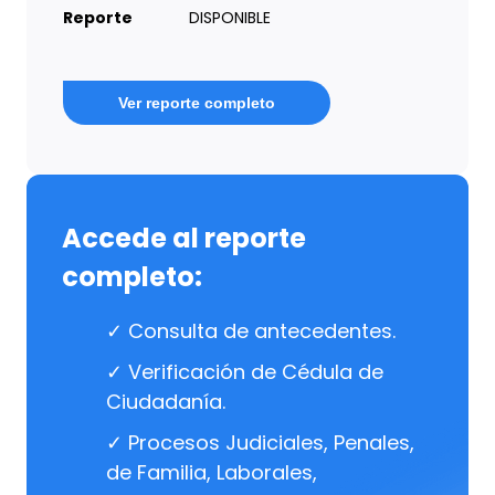
Reporte
DISPONIBLE
Ver reporte completo
Accede al reporte
completo:
✓ Consulta de antecedentes.
✓ Verificación de Cédula de
Ciudadanía.
✓ Procesos Judiciales, Penales,
de Familia, Laborales,