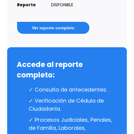
Reporte
DISPONIBLE
Ver reporte completo
Accede al reporte
completo:
✓ Consulta de antecedentes.
✓ Verificación de Cédula de
Ciudadanía.
✓ Procesos Judiciales, Penales,
de Familia, Laborales,