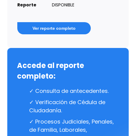
Reporte
DISPONIBLE
Ver reporte completo
Accede al reporte
completo:
✓ Consulta de antecedentes.
✓ Verificación de Cédula de
Ciudadanía.
✓ Procesos Judiciales, Penales,
de Familia, Laborales,