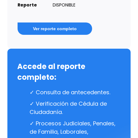
Reporte
DISPONIBLE
Ver reporte completo
Accede al reporte
completo:
✓ Consulta de antecedentes.
✓ Verificación de Cédula de
Ciudadanía.
✓ Procesos Judiciales, Penales,
de Familia, Laborales,