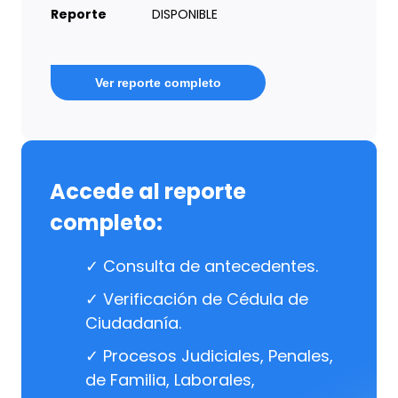
Reporte
DISPONIBLE
Ver reporte completo
Accede al reporte
completo:
✓ Consulta de antecedentes.
✓ Verificación de Cédula de
Ciudadanía.
✓ Procesos Judiciales, Penales,
de Familia, Laborales,