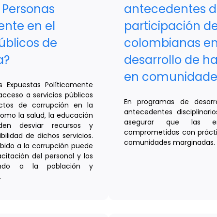
s Personas
antecedentes dis
ente en el
participación 
úblicos de
colombianas e
a?
desarrollo de ha
en comunidade
s Expuestas Políticamente
acceso a servicios públicos
En programas de desarrol
ctos de corrupción en la
antecedentes disciplinar
 como la salud, la educación
asegurar que las em
eden desviar recursos y
comprometidas con práctica
ilidad de dichos servicios.
comunidades marginadas.
ebido a la corrupción puede
acitación del personal y los
cando a la población y
.