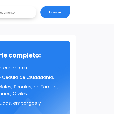
Buscar
rte completo:
ntecedentes.
e Cédula de Ciudadanía.
ales, Penales, de Familia,
rios, Civiles.
udas, embargos y