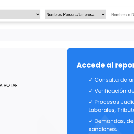
Accede al repo
✓ Consulta de a
RA VOTAR
✓ Verificación d
✓ Procesos Judici
Laborales, Tributa
✓ Demandas, de
sanciones.