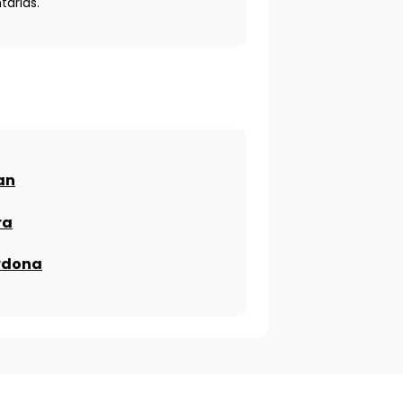
tarias.
an
ra
rdona