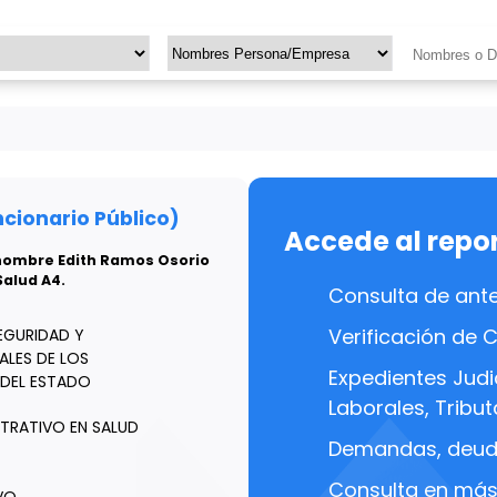
ionario Público)
Accede al repo
n nombre Edith Ramos Osorio
Salud A4.
Consulta de ant
Verificación de 
EGURIDAD Y
ALES DE LOS
Expedientes Judic
DEL ESTADO
Laborales, Tributa
TRATIVO EN SALUD
Demandas, deuda
Consulta en más 