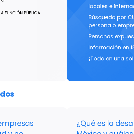
VO
locales e interna
LA FUNCIÓN PÚBLICA
Búsqueda por C
persona o empre
Personas expues
Información en 1
¡Todo en una sol
ados
empresas
¿Qué es la desa
ad y no
México y cuáles