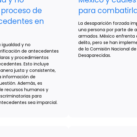
l proceso de
para combatirl
ecedentes en
La desaparición forzada im
una persona por parte de a
armados. México enfrenta d
delito, pero se han imple
 igualdad y no
de la Comisión Nacional d
erificación de antecedentes
Desaparecidas.
claras y procedimientos
tecedentes. Esto incluye
anera justa y consistente,
a información de
uestión. Además, es
 de recursos humanos y
iscriminatorias para
antecedentes sea imparcial.