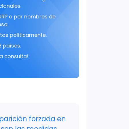
cionales.
URP o por nombres de
sa.
tas políticamente.
8 países.
a consulta!
parición forzada en
 son las medidas