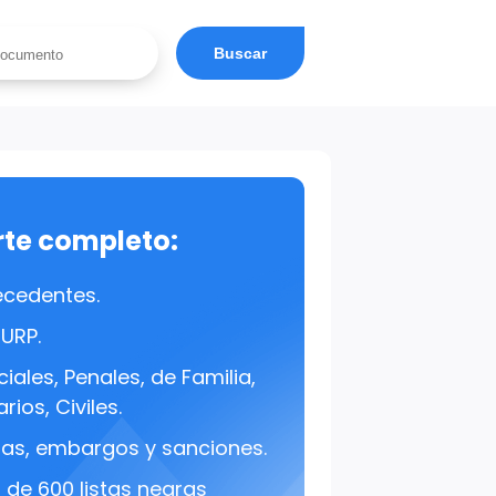
Buscar
rte completo:
ecedentes.
CURP.
iales, Penales, de Familia,
rios, Civiles.
s, embargos y sanciones.
de 600 listas negras