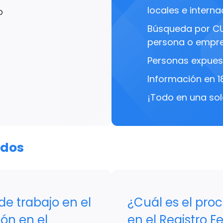
locales e interna
O
Búsqueda por C
persona o empre
Personas expues
Información en 1
¡Todo en una sol
ados
de trabajo en el
¿Cuál es el proc
ón en el
en el Registro F