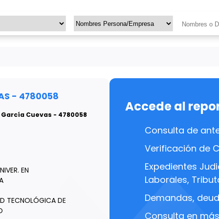
AS - 4780058
Accede al repo
a García Cuevas - 4780058
Consulta de ant
Verificación de 
Expedientes Judic
NIVER. EN
Laborales, Tributa
A
Demandas, deuda
AD TECNOLÓGICA DE
O
Consulta en más 