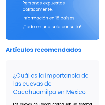
Personas expuestas
políticamente.
Información en 18 países.
¡Todo en una sola consulta!
Artículos recomendados
¿Cuál es la importancia de
las cuevas de
Cacahuamilpa en México
Las cuevas de Cacahuamilpa son un sistema