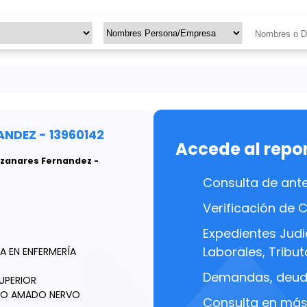
NDEZ - 13960142
Accede al repo
anzanares Fernandez -
Consulta de ant
Verificación de 
Expedientes Judic
Laborales, Tributa
A EN ENFERMERÍA
Demandas, deuda
UPERIOR
RIO AMADO NERVO
Consulta en más 