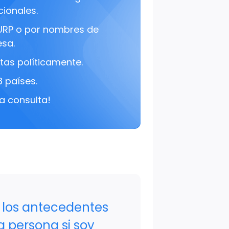
cionales.
URP o por nombres de
sa.
tas políticamente.
8 países.
a consulta!
 los antecedentes
a persona si soy