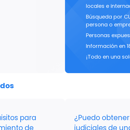
locales e interna
Búsqueda por C
persona o empre
Personas expues
Información en 1
¡Todo en una sol
ados
isitos para
¿Puedo obtener
imiento de
judiciales de un