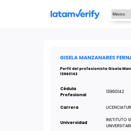
GISELA MANZANARES FERNA
Perfil del profesionista Gisela M
13960142
Cédula
13960142
Profesional
Carrera
LICENCIATUR
INSTITUTO S
Universidad
UNIVERSITA