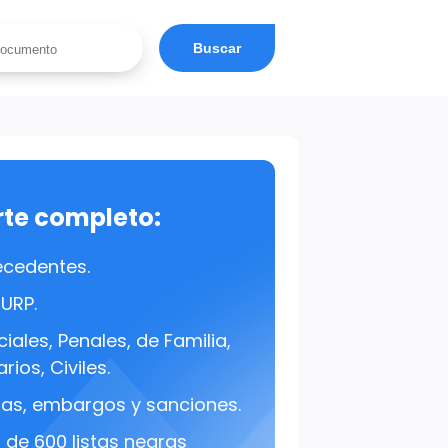
Buscar
rte completo:
ecedentes.
CURP.
iales, Penales, de Familia,
rios, Civiles.
s, embargos y sanciones.
de 600 listas negras