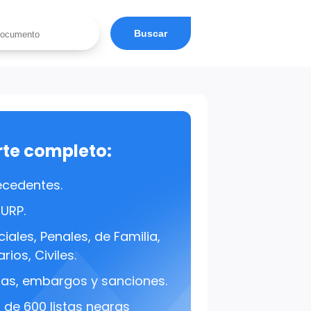
Buscar
rte completo:
ecedentes.
CURP.
iales, Penales, de Familia,
rios, Civiles.
s, embargos y sanciones.
de 600 listas negras