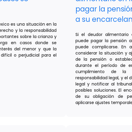
pagar la pensió
a su encarcela
xico es una situación en la
erecho y la responsabilidad
Si el deudor alimentari
ortantes sobre la crianza y
puede pagar la pensión ali
torga en casos donde se
puede complicarse. En al
nterés del menor y que la
considerar la situación y 
fícil o perjudicial para el
de la pensión o establ
durante el período de e
cumplimiento de la 
responsabilidad legal, y e
legal y notificar al tribun
posibles soluciones. El e
de su obligación de pe
aplicarse ajustes temporale