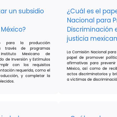
ar un subsidio
¿Cuál es el pap
Nacional para Pr
 México?
Discriminación 
justicia mexica
io para la producción
a través de programas
La Comisión Nacional para 
nstituto Mexicano de
papel de promover políti
do de Inversión y Estímulos
afirmativas para prevenir
plir con los requisitos
México, así como de recibi
entación requerida, como el
actos discriminatorios y 
roducción, y completar la
a víctimas de discriminación
blecidos.