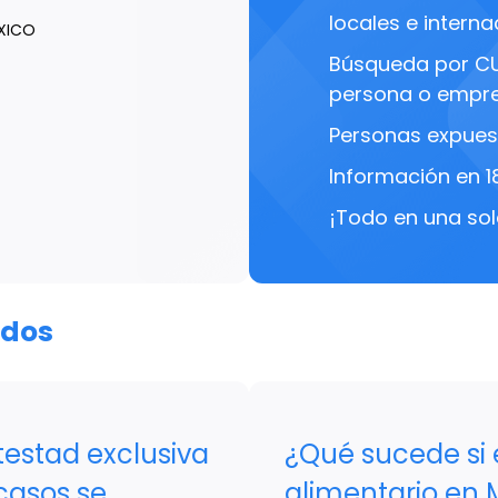
locales e interna
XICO
Búsqueda por C
persona o empre
Personas expues
Información en 1
¡Todo en una sol
ados
testad exclusiva
¿Qué sucede si 
casos se
alimentario en