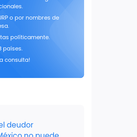
cionales.
URP o por nombres de
sa.
tas políticamente.
8 países.
a consulta!
el deudor
 México no puede