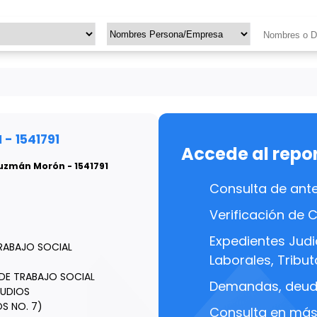
 1541791
Accede al repo
Guzmán Morón - 1541791
Consulta de ant
Verificación de 
Expedientes Judic
RABAJO SOCIAL
Laborales, Tributa
 5 DE TRABAJO SOCIAL
Demandas, deuda
TUDIOS
S NO. 7)
Consulta en más 