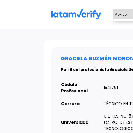
GRACIELA GUZMÁN MORÓN -
Perfil del profesionista Graciela 
Cédula
1541791
Profesional
Carrera
TÉCNICO EN T
C.E.T.I.S. NO.
Universidad
(CTRO. DE ES
TECNOLOGICO