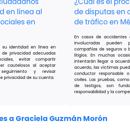
ciudadanos
¿Cuál es el pro
d en línea al
de disputas en 
sociales en
de tráfico en M
En casos de accidentes d
involucradas pueden p
 su identidad en línea en
compañías de seguros o b
es de privacidad adecuadas
litigios. En muchas ocas
iales, evitar compartir
intentarán llegar a acuerd
ser cautelosos al aceptar
acuerdo, las víctimas pue
seguimiento y revisar
conductor responsable o
e privacidad de su cuenta.
civiles. Las pruebas, como
de testigos, son fund
responsabilidad y la compe
ares a Graciela Guzmán Morón