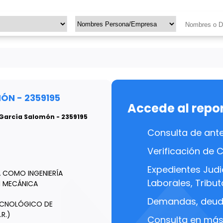
ÓN - 2359195
Accede al repo
s García Salomón - 2359195
Consulta de ant
Verificación de 
Expedientes Judic
A COMO INGENIERÍA
Laborales, Tributa
N MECÁNICA
Demandas, deuda
ECNOLÓGICO DE
.R.)
Consulta en más 