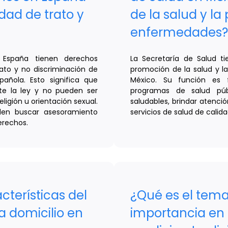
dad de trato y
de la salud y la
enfermedades?
 España tienen derechos
La Secretaría de Salud t
ato y no discriminación de
promoción de la salud y 
añola. Esto significa que
México. Su función es f
te la ley y no pueden ser
programas de salud púb
eligión u orientación sexual.
saludables, brindar atenci
den buscar asesoramiento
servicios de salud de calid
erechos.
cterísticas del
¿Qué es el tema
a domicilio en
importancia en l