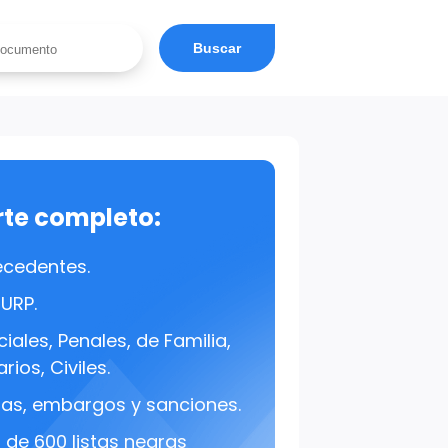
Buscar
rte completo:
ecedentes.
CURP.
iales, Penales, de Familia,
rios, Civiles.
s, embargos y sanciones.
de 600 listas negras