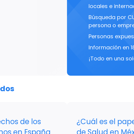
locales e interna
Búsqueda por C
persona o empre
Personas expues
Información en 1
¡Todo en una sol
ados
echos de los
¿Cuál es el pape
nos en España
de Salud en Méx