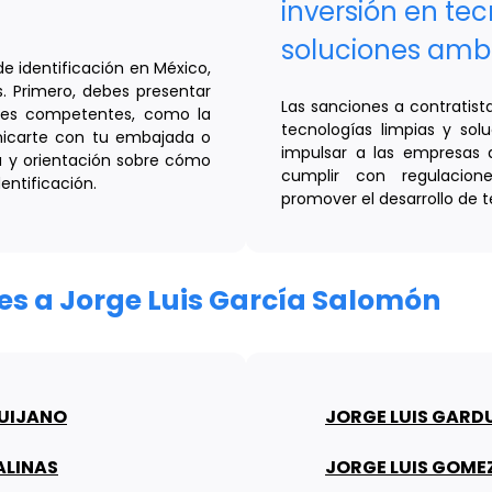
inversión en tec
soluciones amb
e identificación en México,
 Primero, debes presentar
Las sanciones a contratista
des competentes, como la
tecnologías limpias y sol
unicarte con tu embajada o
impulsar a las empresas a
ia y orientación sobre cómo
cumplir con regulacion
ntificación.
promover el desarrollo de t
res a Jorge Luis García Salomón
QUIJANO
JORGE LUIS GAR
ALINAS
JORGE LUIS GOMEZ