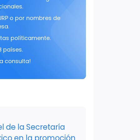
cionales.
URP o por nombres de
sa.
tas políticamente.
8 países.
a consulta!
l de la Secretaría
ico en la promoción