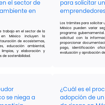
en el sector de
para solicitar u
 ambiente en
emprendedores
Los trámites para solicita
México pueden variar segú
e trabajo en el sector de la
programa gubernamental. 
en México incluyen la
solicitud con la inform
stauración de ecosistemas,
proporcionar documentaci
es, educación ambiental,
pago, identificación of
limpias, y elaboración y
evaluación y aprobación del
 de sostenibilidad.
eudor
¿Cuál es el proc
co se niega a
adopción de un