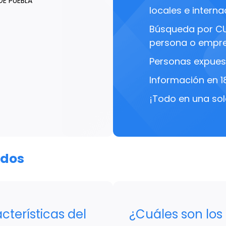
E PUEBLA
locales e interna
Búsqueda por C
persona o empre
Personas expues
Información en 1
¡Todo en una sol
ados
cterísticas del
¿Cuáles son los