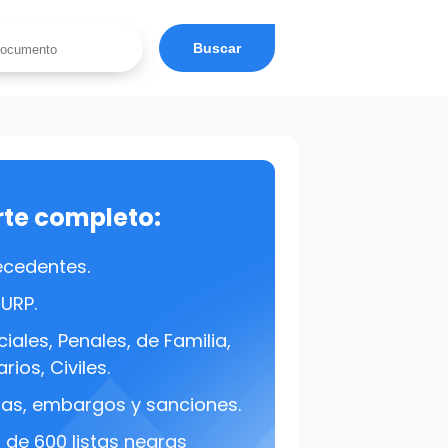
Buscar
rte completo:
ecedentes.
CURP.
iales, Penales, de Familia,
rios, Civiles.
s, embargos y sanciones.
de 600 listas negras