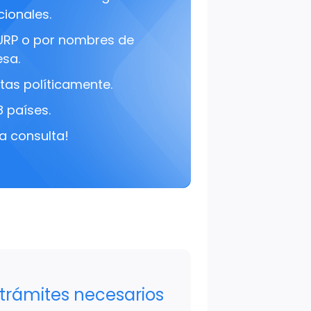
cionales.
URP o por nombres de
sa.
tas políticamente.
8 países.
a consulta!
 trámites necesarios