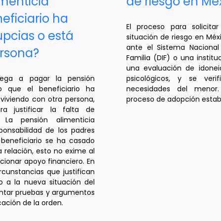
imenticia
de riesgo en Mé
eficiario ha
El proceso para solici
pcias o está
situación de riesgo en Méx
ante el Sistema Nacional 
ersona?
Familia (DIF) o una instit
una evaluación de idonei
iega a pagar la pensión
psicológicos, y se veri
o que el beneficiario ha
necesidades del menor.
viviendo con otra persona,
proceso de adopción estable
ra justificar la falta de
 La pensión alimenticia
onsabilidad de los padres
l beneficiario se ha casado
relación, esto no exime al
cionar apoyo financiero. En
rcunstancias que justifican
o a la nueva situación del
sentar pruebas y argumentos
cación de la orden.