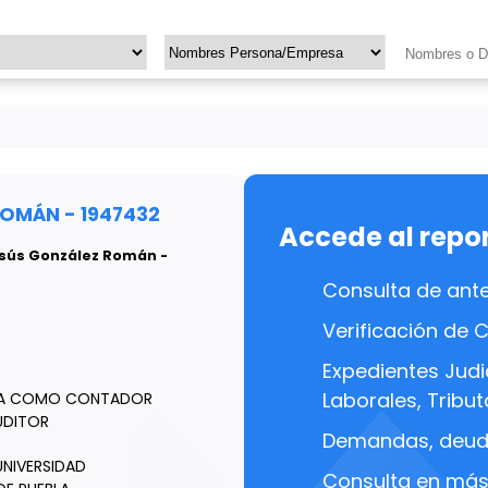
ROMÁN - 1947432
Accede al repo
Jesús González Román -
Consulta de ant
Verificación de 
Expedientes Judic
Laborales, Tributa
RA COMO CONTADOR
UDITOR
Demandas, deuda
UNIVERSIDAD
Consulta en más 