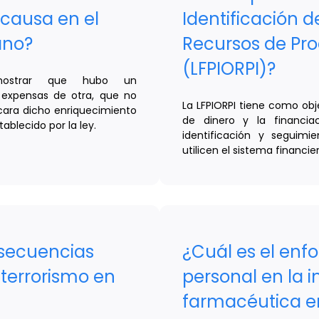
 causa en el
Identificación 
ano?
Recursos de Proc
(LFPIORPI)?
emostrar que hubo un
 expensas de otra, que no
La LFPIORPI tiene como obj
icara dicho enriquecimiento
de dinero y la financiac
ablecido por la ley.
identificación y seguimi
utilicen el sistema financie
nsecuencias
¿Cuál es el enf
 terrorismo en
personal en la i
farmacéutica e