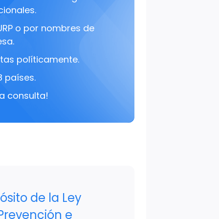
cionales.
URP o por nombres de
sa.
tas políticamente.
8 países.
a consulta!
ósito de la Ley
 Prevención e