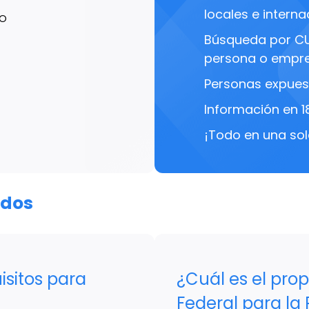
locales e interna
CO
Búsqueda por C
persona o empre
Personas expues
Información en 1
¡Todo en una sol
ados
isitos para
¿Cuál es el prop
Federal para la