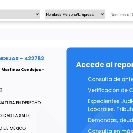
NDEJAS - 422782
Accede al repo
o Martínez Cendejas -
Consulta de ant
Verificación de 
2
Expedientes Judic
CIATURA EN DERECHO
Laborales, Tributa
SIDAD LA SALLE
Demandas, deuda
D DE MÉXICO
Consulta en más 