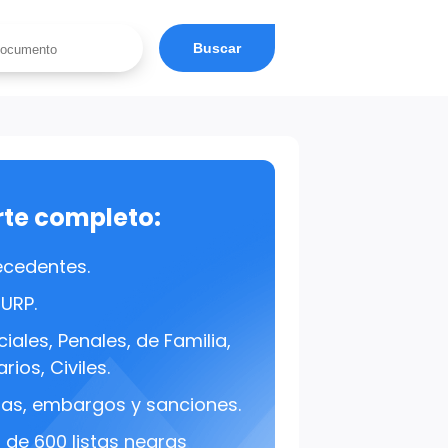
Buscar
rte completo:
ecedentes.
CURP.
iales, Penales, de Familia,
rios, Civiles.
s, embargos y sanciones.
de 600 listas negras