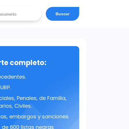
Buscar
rte completo:
ecedentes.
CURP.
iales, Penales, de Familia,
rios, Civiles.
s, embargos y sanciones.
de 600 listas negras