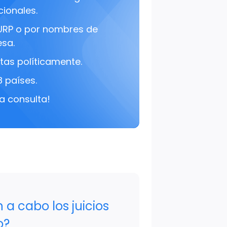
cionales.
URP o por nombres de
sa.
tas políticamente.
8 países.
a consulta!
a cabo los juicios
o?