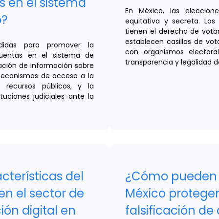
s en el sistema
En México, las eleccion
o?
equitativa y secreta. Lo
tienen el derecho de votar
establecen casillas de vot
idas para promover la
con organismos electora
cuentas en el sistema de
transparencia y legalidad d
cación de información sobre
 mecanismos de acceso a la
e recursos públicos, y la
tuciones judiciales ante la
cterísticas del
¿Cómo pueden 
en el sector de
México proteger
ión digital en
falsificación d