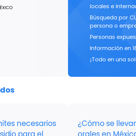
locales e interna
MÉXICO
Búsqueda por C
persona o empre
Personas expues
Información en 1
¡Todo en una sol
ados
mites necesarios
¿Cómo se llevan 
sidio para el
orales en Méxic