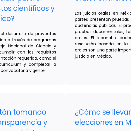
tos científicos y
Los juicios orales en Méx
ico?
partes presentan pruebas 
audiencias públicas. El pr
pruebas documentales, tes
 el desarrollo de proyectos
orales. El tribunal esc
xico a través de programas
resolución basada en la e
jo Nacional de Ciencia y
orales son una parte impor
mplir con los requisitos
justicia en México.
entación requerida, como el
currículum y completar la
 convocatoria vigente.
stán tomando
¿Cómo se llevan
ansparencia y
elecciones en M