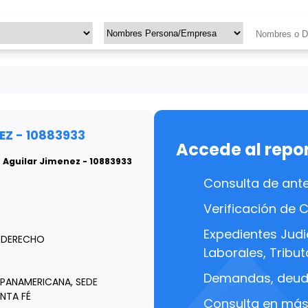
EZ - 10883933
Accede al repo
e Aguilar Jimenez - 10883933
Consulta de ant
Verificación de 
Expedientes Judic
N DERECHO
Laborales, Tributa
Demandas, deuda
 PANAMERICANA, SEDE
NTA FÉ
Consulta en más 